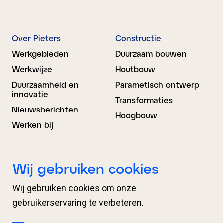
Over Pieters
Constructie
Werkgebieden
Duurzaam bouwen
Werkwijze
Houtbouw
Duurzaamheid en
Parametisch ontwerp
innovatie
Transformaties
Nieuwsberichten
Hoogbouw
Werken bij
Bouwkunde
BIM Advies
Wij gebruiken cookies
Ontwerp
Projectondersteuning
Wij gebruiken cookies om onze
Engineering
Organisatieondersteuni
ng
gebruikerservaring te verbeteren.
Proces­begeleiding
BIM Regie en
Expertises