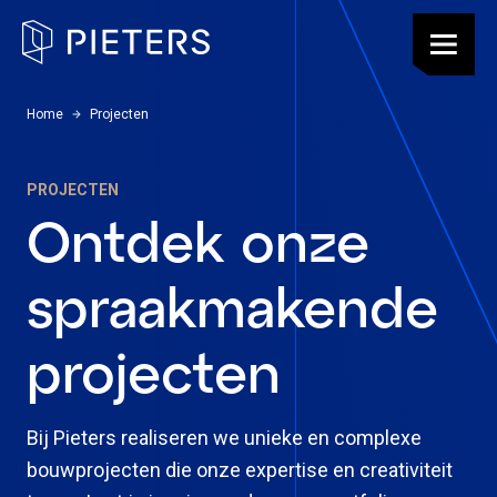
Pieters, terug naar de homepagina
Menu
U bevindt zich hier:
Home
Projecten
PROJECTEN
Ontdek onze
spraakmakende
projecten
Bij Pieters realiseren we unieke en complexe
bouwprojecten die onze expertise en creativiteit