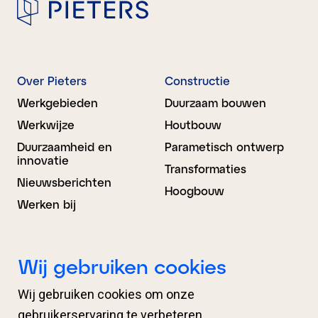
Over Pieters
Constructie
Werkgebieden
Duurzaam bouwen
Werkwijze
Houtbouw
Duurzaamheid en
Parametisch ontwerp
innovatie
Transformaties
Nieuwsberichten
Hoogbouw
Werken bij
Bouwkunde
BIM Advies
Wij gebruiken cookies
Ontwerp
Projectondersteuning
Wij gebruiken cookies om onze
Engineering
Organisatieondersteuni
ng
gebruikerservaring te verbeteren.
Proces­begeleiding