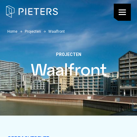
Pieters, terug naar de homepagina
Menu
U bevindt zich hier:
Home
Projecten
Waalfront
PROJECTEN
Waalfront