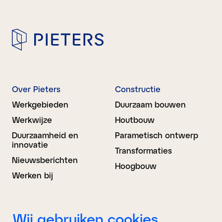
Over Pieters
Constructie
Werkgebieden
Duurzaam bouwen
Werkwijze
Houtbouw
Duurzaamheid en
Parametisch ontwerp
innovatie
Transformaties
Nieuwsberichten
Hoogbouw
Werken bij
Bouwkunde
BIM Advies
Wij gebruiken cookies