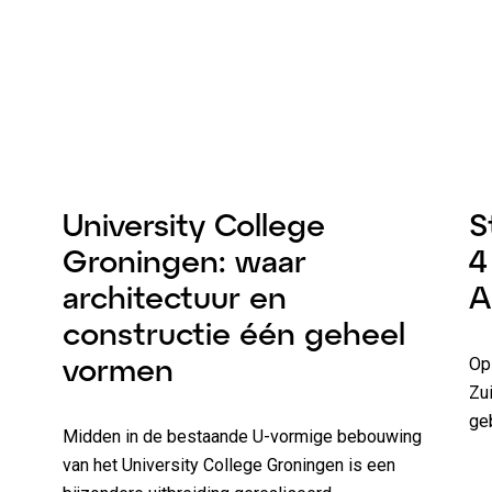
ezen
Nieuws
2 minuten lezen
N
University College
S
Groningen: waar
4
architectuur en
A
constructie één geheel
vormen
Op
Zu
ge
Midden in de bestaande U-vormige bebouwing
van het University College Groningen is een