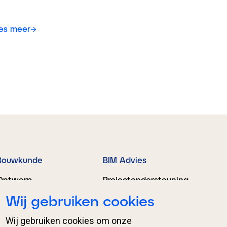
es meer
Bouwkunde
BIM Advies
Ontwerp
Projectondersteuning
Wij gebruiken cookies
Engineering
Organisatieondersteu
ning
Proces­begeleiding
Wij gebruiken cookies om onze