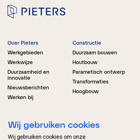
Over Pieters
Constructie
Werkgebieden
Duurzaam bouwen
Werkwijze
Houtbouw
Duurzaamheid en
Parametisch ontwerp
innovatie
Transformaties
Nieuwsberichten
Hoogbouw
Werken bij
Bouwkunde
BIM Advies
Wij gebruiken cookies
Ontwerp
Projectondersteuning
Wij gebruiken cookies om onze
Engineering
Organisatieondersteuni