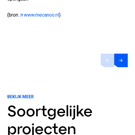
(bron:
www.mecanoo.nl
)
BEKIJK MEER
Soortgelijke
projecten