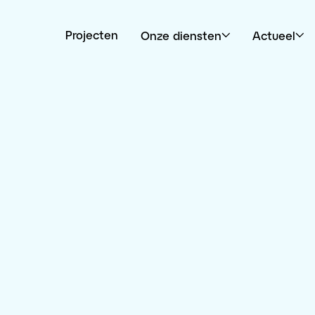
Projecten
Onze diensten
Actueel
Open submenu
Open subm
PERSBERICHTEN
Pieters projecten
in de pers
tdek het laatste nieuws en de updates over onze projec