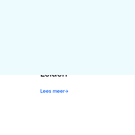
Alle persberichten
Oktober 2024 – De
Architect – Strak en
steriel: het Gorlaeus
Gebouw van Universitei
Leiden
Lees meer