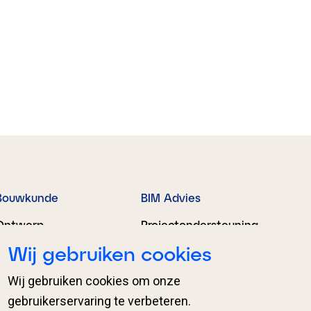
Bouwkunde
BIM Advies
Ontwerp
Projectondersteuning
Wij gebruiken cookies
Engineering
Organisatieondersteu
ning
Proces­begeleiding
Wij gebruiken cookies om onze
BIM Regie en
gebruikerservaring te verbeteren.
coördinatie
Expertises