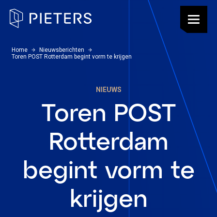
Pieters, terug naar de homepagina
Menu
U bevindt zich hier:
Home
Nieuwsberichten
Toren POST Rotterdam begint vorm te krijgen
NIEUWS
Toren POST
Rotterdam
begint vorm te
krijgen