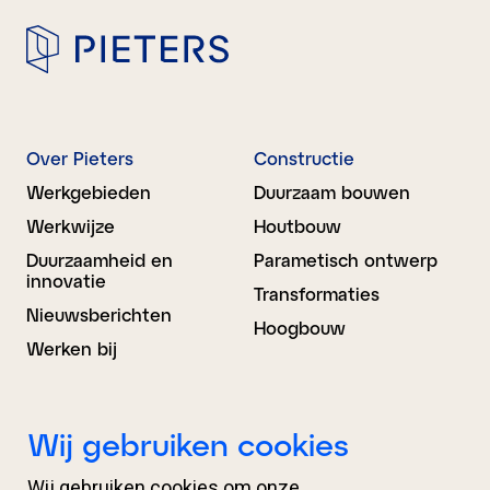
Over Pieters
Constructie
Werkgebieden
Duurzaam bouwen
Werkwijze
Houtbouw
Duurzaamheid en
Parametisch ontwerp
innovatie
Transformaties
Nieuwsberichten
Hoogbouw
Werken bij
Bouwkunde
BIM Advies
Wij gebruiken cookies
Ontwerp
Projectondersteuning
Wij gebruiken cookies om onze
Engineering
Organisatieondersteuni