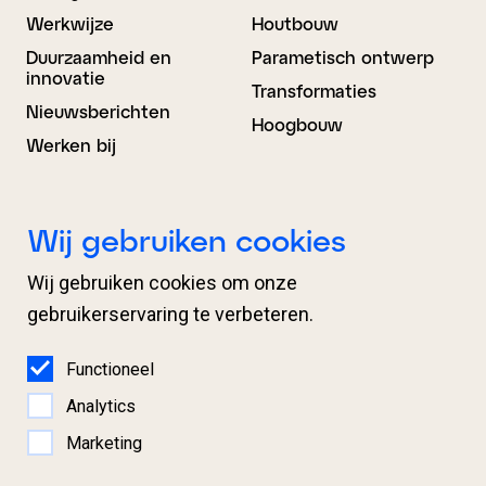
Werkwijze
Houtbouw
Duurzaamheid en
Parametisch ontwerp
innovatie
Transformaties
Nieuwsberichten
Hoogbouw
Werken bij
Bouwkunde
BIM Advies
Wij gebruiken cookies
Ontwerp
Projectondersteuning
Wij gebruiken cookies om onze
Engineering
Organisatieondersteuni
ng
gebruikerservaring te verbeteren.
Proces­begeleiding
BIM Regie en
Expertises
coördinatie
Functioneel
Samenwerking
Analytics
Marketing