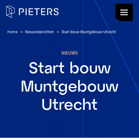
Pieters, terug naar de homepagina
Menu
U bevindt zich hier:
Home
Nieuwsberichten
Start bouw Muntgebouw Utrecht
NIEUWS
Start bouw
Muntgebouw
Utrecht