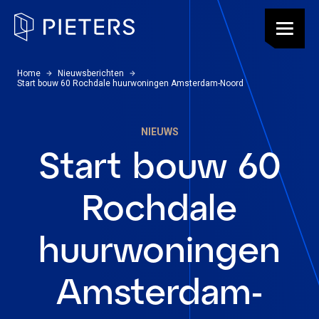
Pieters, terug naar de homepagina
Menu
U bevindt zich hier:
Home
Nieuwsberichten
Start bouw 60 Rochdale huurwoningen Amsterdam-Noord
NIEUWS
Start bouw 60
Rochdale
huurwoningen
Amsterdam-