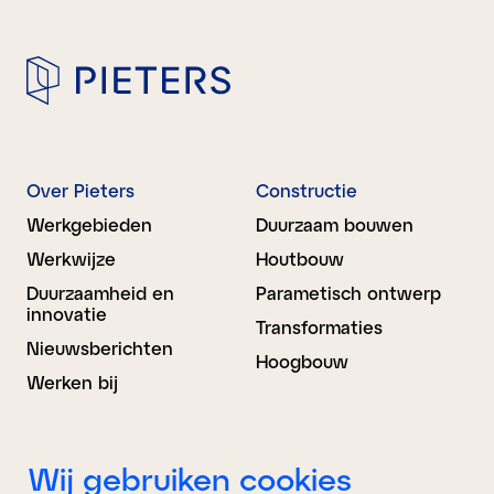
Over Pieters
Constructie
Werkgebieden
Duurzaam bouwen
Werkwijze
Houtbouw
Duurzaamheid en
Parametisch ontwerp
innovatie
Transformaties
Nieuwsberichten
Hoogbouw
Werken bij
Bouwkunde
BIM Advies
Wij gebruiken cookies
Ontwerp
Projectondersteuning