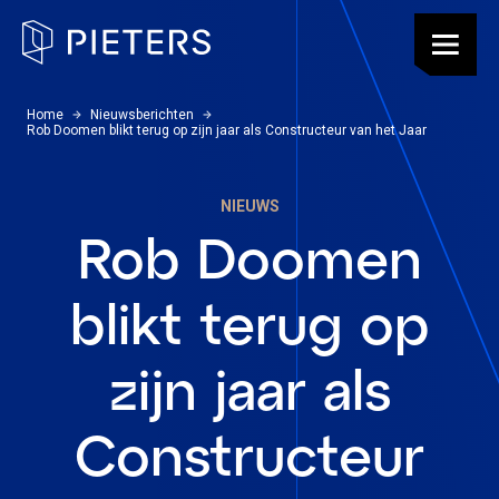
Pieters, terug naar de homepagina
Menu
U bevindt zich hier:
Home
Nieuwsberichten
Rob Doomen blikt terug op zijn jaar als Constructeur van het Jaar
NIEUWS
Rob Doomen
blikt terug op
zijn jaar als
Constructeur