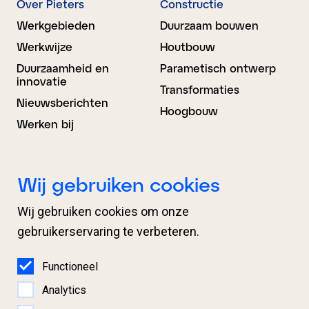
Over Pieters
Constructie
Werkgebieden
Duurzaam bouwen
Werkwijze
Houtbouw
Duurzaamheid en
Parametisch ontwerp
innovatie
Transformaties
Nieuwsberichten
Hoogbouw
Werken bij
Bouwkunde
BIM Advies
Wij gebruiken cookies
Ontwerp
Projectondersteuning
Wij gebruiken cookies om onze
Engineering
Organisatieondersteuni
ng
gebruikerservaring te verbeteren.
Proces­begeleiding
BIM Regie en
Expertises
coördinatie
Functioneel
Samenwerking
Analytics