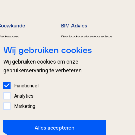
Bouwkunde
BIM Advies
Ontwerp
Projectondersteuning
Wij gebruiken cookies
Engineering
Organisatieondersteu
ning
Proces­begeleiding
Wij gebruiken cookies om onze
BIM Regie en
gebruikerservaring te verbeteren.
coördinatie
Expertises
Samenwerking
Functioneel
Analytics
Marketing
Alles accepteren