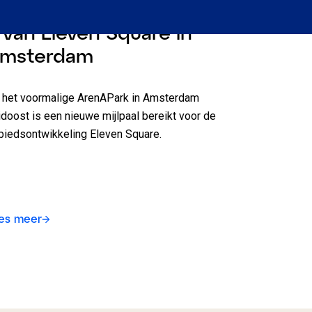
tart bouw Cluster 3 en
 van Eleven Square in
msterdam
 het voormalige ArenAPark in Amsterdam
idoost is een nieuwe mijlpaal bereikt voor de
biedsontwikkeling Eleven Square.
es meer