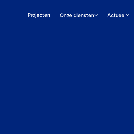
Projecten
Onze diensten
Actueel
Open submenu
Open subm
msterdam
NIEUWS
Pieters bouwt mee aa
Portico in Amsterda