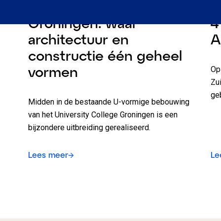
University College
S
Groningen: waar
4
architectuur en
A
constructie één geheel
vormen
Op
Zu
ge
Midden in de bestaande U-vormige bebouwing
van het University College Groningen is een
bijzondere uitbreiding gerealiseerd.
Lees meer
Le