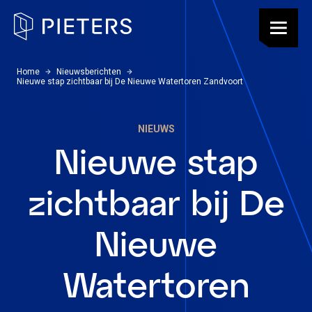
Pieters, terug naar de homepagina
Menu
U bevindt zich hier:
Home
Nieuwsberichten
Nieuwe stap zichtbaar bij De Nieuwe Watertoren Zandvoort
NIEUWS
Nieuwe stap
zichtbaar bij De
Nieuwe
Watertoren