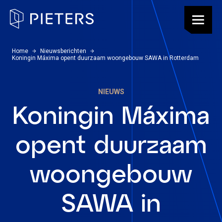
Pieters, terug naar de homepagina
Menu
U bevindt zich hier:
Home
Nieuwsberichten
Koningin Máxima opent duurzaam woongebouw SAWA in Rotterdam
NIEUWS
Koningin Máxima
opent duurzaam
woongebouw
SAWA in