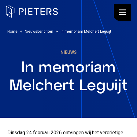
Pieters, terug naar de homepagina
Menu
U bevindt zich hier:
Home
Nieuwsberichten
In memoriam Melchert Leguijt
NIEUWS
In memoriam
Melchert Leguijt
Dinsdag 24 februari 2026 ontvingen wij het verdrietige