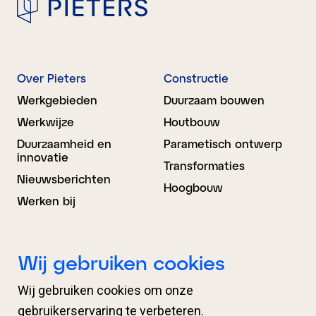
Over Pieters
Constructie
Werkgebieden
Duurzaam bouwen
Werkwijze
Houtbouw
Duurzaamheid en
Parametisch ontwerp
innovatie
Transformaties
Nieuwsberichten
Hoogbouw
Werken bij
Bouwkunde
BIM Advies
Wij gebruiken cookies
Ontwerp
Projectondersteuning
Wij gebruiken cookies om onze
Engineering
Organisatieondersteuni
ng
gebruikerservaring te verbeteren.
Proces­begeleiding