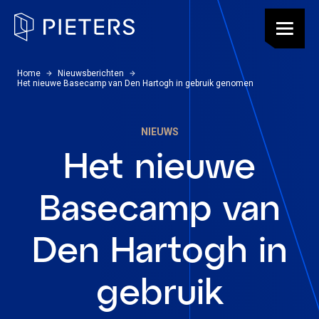
Pieters, terug naar de homepagina
Menu
U bevindt zich hier:
Home
Nieuwsberichten
Het nieuwe Basecamp van Den Hartogh in gebruik genomen
NIEUWS
Het nieuwe
Basecamp van
Den Hartogh in
gebruik