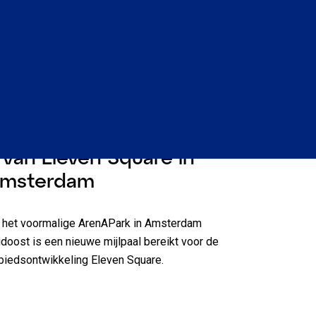
ieuws
1 minuut lezen
tart bouw Cluster 3 en
 van Eleven Square in
msterdam
 het voormalige ArenAPark in Amsterdam
idoost is een nieuwe mijlpaal bereikt voor de
biedsontwikkeling Eleven Square.