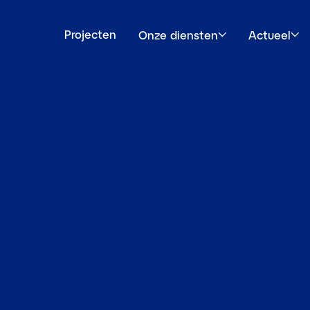
Projecten
Onze diensten
Actueel
Open submenu
Open subm
e Dirk
NIEUWS
Feestelijke opening
randweerkazerne Di