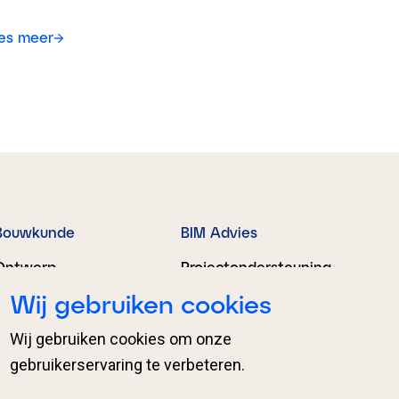
es meer
Bouwkunde
BIM Advies
Ontwerp
Projectondersteuning
Wij gebruiken cookies
Engineering
Organisatieondersteu
ning
Proces­begeleiding
Wij gebruiken cookies om onze
BIM Regie en
gebruikerservaring te verbeteren.
coördinatie
Expertises