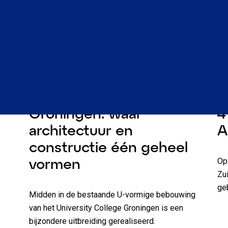
ezen
Nieuws
2 minuten lezen
N
University College
S
Groningen: waar
4
architectuur en
A
constructie één geheel
vormen
Op
Zu
ge
Midden in de bestaande U-vormige bebouwing
van het University College Groningen is een
bijzondere uitbreiding gerealiseerd.