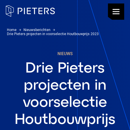
Pieters, terug naar de homepagina
Menu
U bevindt zich hier:
Home
Nieuwsberichten
Drie Pieters projecten in voorselectie Houtbouwprijs 2023
NIEUWS
Drie Pieters
projecten in
voorselectie
Houtbouwprijs