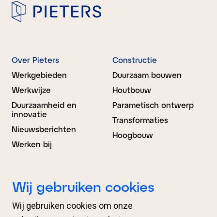
Over Pieters
Constructie
Werkgebieden
Duurzaam bouwen
Werkwijze
Houtbouw
Duurzaamheid en
Parametisch ontwerp
innovatie
Transformaties
Nieuwsberichten
Hoogbouw
Werken bij
Bouwkunde
BIM Advies
Wij gebruiken cookies
Ontwerp
Projectondersteuning
Wij gebruiken cookies om onze
Engineering
Organisatieondersteuni
ng