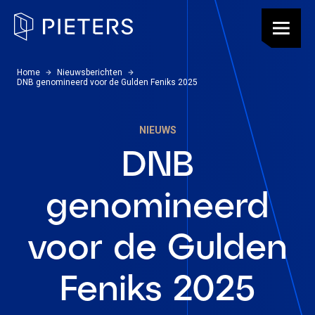
Pieters, terug naar de homepagina
Menu
U bevindt zich hier:
Home
Nieuwsberichten
DNB genomineerd voor de Gulden Feniks 2025
NIEUWS
DNB
genomineerd
voor de Gulden
Feniks 2025