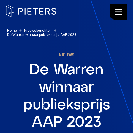
Pieters, terug naar de homepagina
Menu
U bevindt zich hier:
Home
Nieuwsberichten
De Warren winnaar publieksprijs AAP 2023
NIEUWS
De Warren
winnaar
publieksprijs
AAP 2023