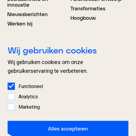
innovatie
Transformaties
Nieuwsberichten
Hoogbouw
Werken bij
Bouwkunde
BIM Advies
Wij gebruiken cookies
Ontwerp
Projectondersteuning
Wij gebruiken cookies om onze
Engineering
Organisatieondersteuni
ng
gebruikerservaring te verbeteren.
Proces­begeleiding
BIM Regie en
Expertises
coördinatie
Functioneel
Samenwerking
Analytics
Marketing
Disclaimer
Alles accepteren
Privacybeleid
Toegankelijkheidsverklaring