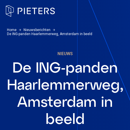
Pieters, terug naar de homepagina
U bevindt zich hier:
Home
Nieuwsberichten
De ING-panden Haarlemmerweg, Amsterdam in beeld
NIEUWS
De ING-panden
Haarlemmerweg,
Amsterdam in
beeld