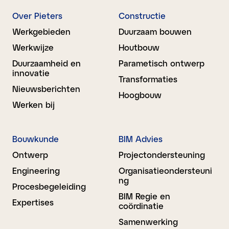
Over Pieters
Constructie
Werkgebieden
Duurzaam bouwen
Werkwijze
Houtbouw
Duurzaamheid en
Parametisch ontwerp
innovatie
Transformaties
Nieuwsberichten
Hoogbouw
Werken bij
Bouwkunde
BIM Advies
Ontwerp
Projectondersteuning
Engineering
Organisatieondersteuni
ng
Proces­begeleiding
BIM Regie en
Expertises
coördinatie
Samenwerking