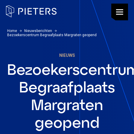
Pieters, terug naar de homepagina
Menu
U bevindt zich hier:
Home
Nieuwsberichten
Bezoekerscentrum Begraafplaats Margraten geopend
NIEUWS
Bezoekerscentru
Begraafplaats
Margraten
geopend