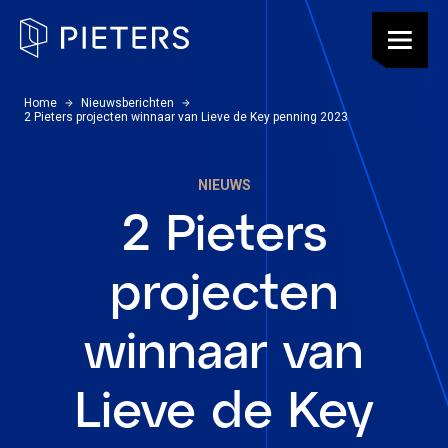
Pieters, terug naar de homepagina
Menu
U bevindt zich hier:
Home
Nieuwsberichten
2 Pieters projecten winnaar van Lieve de Key penning 2023
NIEUWS
2 Pieters
projecten
winnaar van
Lieve de Key